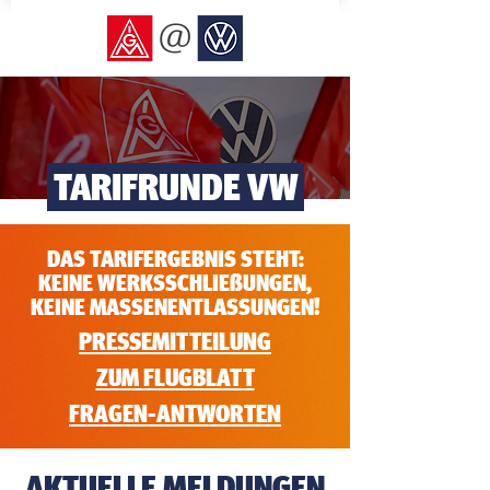
TARIFRUNDE VW
DAS TARIFERGEBNIS STEHT:
KEINE WERKSSCHLIEßUNGEN,
KEINE MASSENENTLASSUNGEN!
PRESSEMITTEILUNG
ZUM FLUGBLATT
FRAGEN-ANTWORTEN
AKTUELLE MELDUNGEN