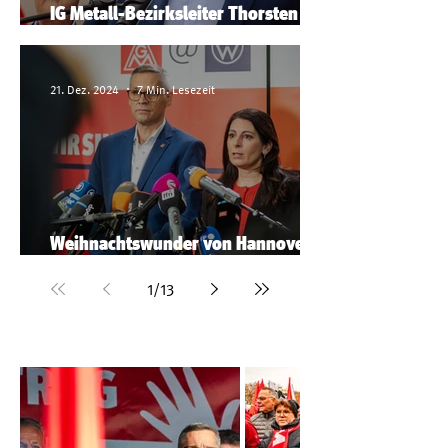
IG Metall-Bezirksleiter Thorsten
Gröger im Gespräch
21. Dez. 2024
7 Min. Lesezeit
Weihnachtswunder von Hannover
sichert Volkswagen-Standorte ab
1
/
13