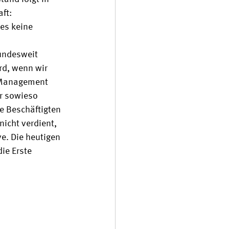
ft: 
es keine 
undesweit 
rd, wenn wir 
s Management 
er sowieso 
e Beschäftigten 
icht verdient, 
e. Die heutigen 
ie Erste 