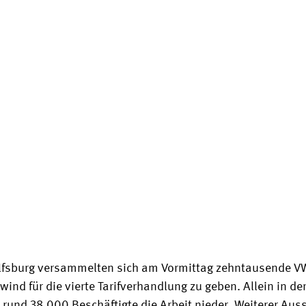
fsburg versammelten sich am Vormittag zehntausende VW
d für die vierte Tarifverhandlung zu geben. Allein in der
rund 38.000 Beschäftigte die Arbeit nieder. Weiterer Ausst