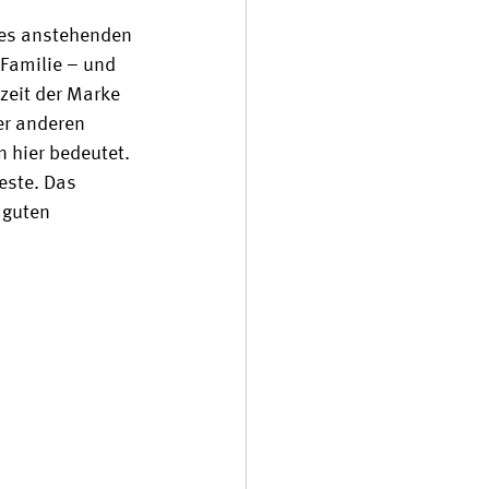
des anstehenden 
Familie – und 
lzeit der Marke 
er anderen 
 hier bedeutet. 
este. Das 
 guten 