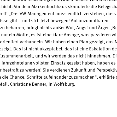
chicht. Vor dem Markenhochhaus skandierte die Belegscha
reit! „Das VW-Management muss endlich verstehen, dass 
sse gibt – und sich jetzt bewegen! Auf unzumutbaren 
u beharren, bringt nichts außer Wut, Angst und Ärger. ‚B
ht nur ein Motto, es ist eine klare Ansage, was passieren wi
sorientiert verhandeln. Wir haben einen Plan gezeigt, da
eigt. Das ist nicht akzeptabel, das ist eine Eskalation d
Zusammenarbeit, und wir werden das nicht hinnehmen. Di
, jahrzehntelang vollsten Einsatz gezeigt haben, haben es n
 bestraft zu werden! Sie verdienen Zukunft und Perspektiv
 die Chance, Schritte aufeinander zuzumachen“, erklärte d
tall, Christiane Benner, in Wolfsburg.